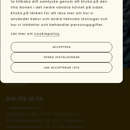
ta tillbaka ditt samtycke genom att klicka på den
Våra ledord är Professionalitet, Tekniskt kunnande,
lilla ikonen i det nedre vänstra hörnet på sidan.
Kvalitet och Långsiktighet.
Klicka på länken för att läsa mer om hur vi
använder kakor och andra tekniska lösningar och
En långsiktig investering kräver en långsiktig leverantör!
hur vi inhämtar och behandlar personuppgifter.
Solverket är Guldmedlem i Svensk Solenergi.
Läs mer om
cookiepolicy
.
ACCEPTERA
KONTAKTA OSS
SPARA INSTÄLLNINGAR
JAG ACCEPTERAR INTE
KONTAKT
010 155 10 25
info@solverket.se
Kabelgatan 2M, 434 37 Kungsbacka
Rönnegårdsvägen 36, 333 71 Bredaryd
Skogvaktarevägen 15, 531 40 Lidköping