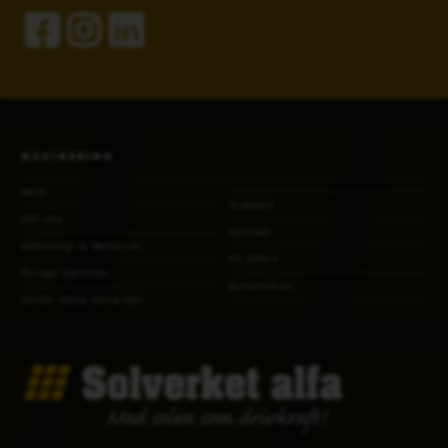
NAVIGERING
Hem
Support
Om oss
Kontakt
Solenergi & Batterier
Fri offert
Övriga tjänster
Nyhetsbrev
Varför välja Solverket