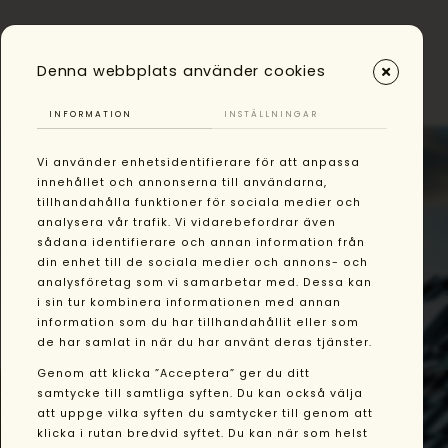
0
Denna webbplats använder cookies
INFORMATION
INSTÄLLNINGAR
Vi använder enhetsidentifierare för att anpassa
Solverket är experter på solenergi och
innehållet och annonserna till användarna,
batterilagring.
tillhandahålla funktioner för sociala medier och
analysera vår trafik. Vi vidarebefordrar även
Med oss som partner blir du trygg inför din investering, under
sådana identifierare och annan information från
din enhet till de sociala medier och annons- och
installationen, och framför allt får du en ansvarstagande
analysföretag som vi samarbetar med. Dessa kan
partner under hela din anläggnings livslängd.
i sin tur kombinera informationen med annan
information som du har tillhandahållit eller som
Vi står för kvalitet, trygghet och tekniskt kunnande. Vi ser på
de har samlat in när du har använt deras tjänster.
varje installation som ett samarbete där vi finns med dig, inte
bara idag, utan även i framtiden. Oavsett om du behöver hjälp
Genom att klicka ”Acceptera” ger du ditt
nu eller om 10 år, kan du alltid lita på att vi är här för att stödja
samtycke till samtliga syften. Du kan också välja
att uppge vilka syften du samtycker till genom att
dig och säkerställa att din investering fortsätter att leverera.
klicka i rutan bredvid syftet. Du kan när som helst