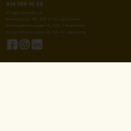
010 155 10 25
info@solverket.se
Kabelgatan 2M, 434 37 Kungsbacka
Rönnegårdsvägen 36, 333 71 Bredaryd
Skogvaktarevägen 15, 531 40 Lidköping
NAVIGERING
Hem
Support
Om oss
Kontakt
Solenergi & Batterier
Fri offert
Övriga tjänster
Nyhetsbrev
Varför välja Solverket