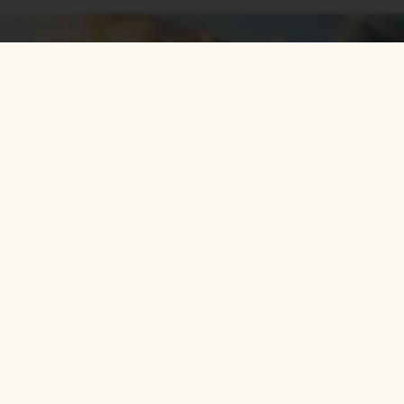
Solverket är experter på solenergi och
batterilagring.
Med oss som partner blir du trygg inför din investering, under
installationen, och framför allt får du en ansvarstagande
partner under hela din anläggnings livslängd.
Vi står för kvalitet, trygghet och tekniskt kunnande. Vi ser på
varje installation som ett samarbete där vi finns med dig, inte
bara idag, utan även i framtiden. Oavsett om du behöver hjälp
nu eller om 10 år, kan du alltid lita på att vi är här för att stödja
dig och säkerställa att din investering fortsätter att leverera.
Våra ledord är Professionalitet, Tekniskt kunnande,
Kvalitet och Långsiktighet.
En långsiktig investering kräver en långsiktig leverantör!